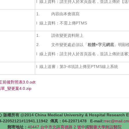
l 線上資料：請主持人於末頁簽名，並請上傳於【送
1. 內容由本會填寫
l 線上資料：不需上傳PTMS
1. 請依變更資料附上
2. 文件變更處必須以「
粗體+字元網底
」明顯標
l 線上資料：請主持人於首頁簽名，並請上傳於送
l 線上送審：第3~8項請上傳至PTMS線上系統
修正前後對照表3.0.odt
單_變更案4.0.zip
4 China Medical University & Hospital Research Ethics 
22052121#11941.11942 傳真：04-22071478 E-mail:
rrec@mail.cm
郵寄地址：
40447 台中市北區育德路 2 號中國醫藥大學附設醫院