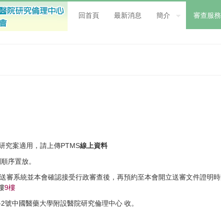
回首頁
最新消息
簡介
審查服務
研究案適用，請上傳PTMS
線上資料
列順序置放。
上送審系統並本會確認接受行政審查後，再預約至本會開立送審文件證明時間
樓
9樓
路2號中國醫藥大學附設醫院研究倫理中心 收。