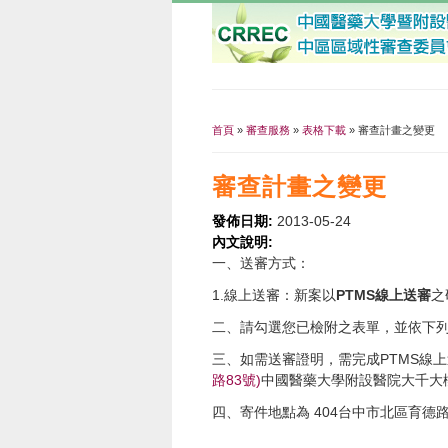
首頁
»
審查服務
»
表格下載
» 審查計畫之變更
您在這裡
審查計畫之變更
發佈日期:
2013-05-24
內文說明:
一、送審方式：
1.線上送審：新案以
PTMS
線上送審
之
二、請勾選您已檢附之表單，並依下
三、如需送審證明，需完成PTMS線
路83號)
中國醫藥大學附設醫院大千大
四、寄件地點為 404台中市北區育德