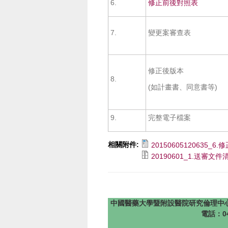
6.
修正前後對照表
7.
變更案審查表
修正後版本
8.
(如計畫書、同意書等)
9.
完整電子檔案
相關附件:
20150605120635_6.
20190601_1.送審文件清
中國醫藥大學暨附設醫院研究倫理中心 版權所有 @201
電話：04-