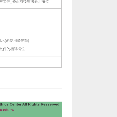
審文件_修正前後對照表】欄位
示(勿使用螢光筆)
審文件的相關欄位
Center All Rights Resserved.
u.edu.tw