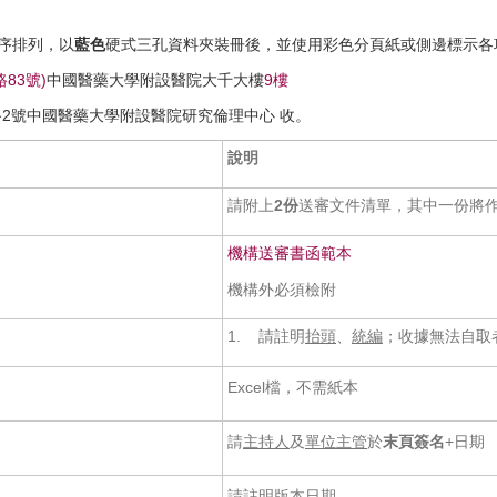
序排列，以
藍色
硬式三孔資料夾裝冊後，並使用彩色分頁紙或側邊標示各
83號)
中國醫藥大學附設醫院大千大樓
9樓
路2號中國醫藥大學附設醫院研究倫理中心 收。
說明
請附上
2
份
送審文件清單，其中一份將
機構送審書函範本
機構外必須檢附
1. 請註明
抬頭
、
統編
；收據無法自取
Excel檔，不需紙本
請
主持人
及
單位主管
於
末頁簽名
+日期
請註明版本日期