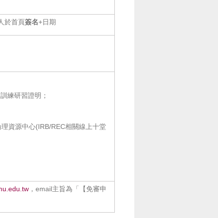
人於首頁
簽名
+日期
關訓練研習證明；
理資源中心(IRB/REC相關線上十堂
mu.edu.tw
，email主旨為「【免審申