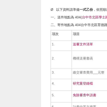
Ø 以下資料請準備
一式乙份
，依照順
一、送件地點為 404
(台中市北區學士路
二、寄件地點為 404台中市北區育德
項次
項目
1.
送審文件清單
2.
機構送審書函
3.
繳交審查費用
元整
4.
研究案登錄檔
5.
免除審查申請書
6.
計畫中英文摘要