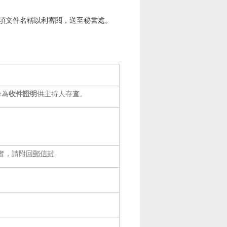
項文件名稱以利審閱，送至秘書處。
作為
收件證明
供主持人存查。
者，請附
回郵信封