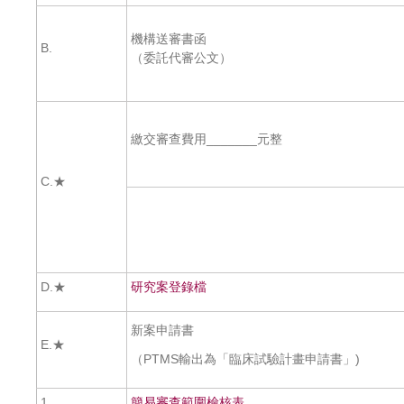
機構送審書函
B.
（委託代審公文）
繳交審查費用_______元整
C.★
D.★
研究案登錄檔
新案申請書
E.★
（PTMS輸出為「臨床試驗計畫申請書」)
1.
簡易審查範圍檢核表