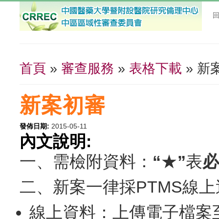
首頁
»
審查服務
»
表格下載
» 新
您在這裡
新案初審
發佈日期:
2015-05-11
內文說明:
一、需檢附資料：
“
★
”
表
必
二、新案一律採PTMS線
線上資料
：上傳電子檔案至