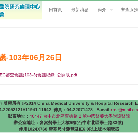
回首頁
最新消息
簡介
審查服務
-103年06月26日
RREC審查會議(103-3)會議紀錄_公開版.pdf
4 China Medical University & Hospital Research Ethics 
22052121#11941.11942 傳真：04-22071478 E-mail:
rrec@mail.cm
郵寄地址：
40447 台中市北區育德路 2 號中國醫藥大學附設醫院
辦公室地址：麥當勞學士大樓9樓(台中市北區學士路83號)
使用1024X768 螢幕尺寸瀏覽及IE6.0以上版本瀏覽器