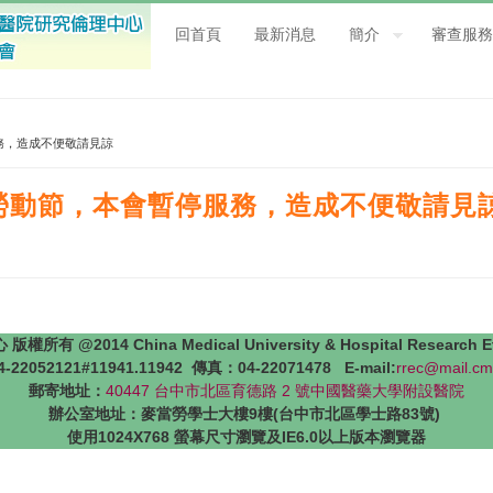
回首頁
最新消息
簡介
審查服務
服務，造成不便敬請見諒
日勞動節，本會暫停服務，造成不便敬請見
4 China Medical University & Hospital Research Ethics 
22052121#11941.11942 傳真：04-22071478 E-mail:
rrec@mail.cm
郵寄地址：
40447 台中市北區育德路 2 號中國醫藥大學附設醫院
辦公室地址：麥當勞學士大樓9樓(台中市北區學士路83號)
使用1024X768 螢幕尺寸瀏覽及IE6.0以上版本瀏覽器