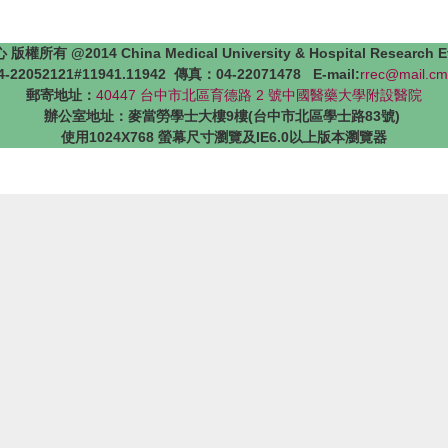
4 China Medical University & Hospital Research Ethics 
22052121#11941.11942 傳真：04-22071478 E-mail:
rrec@mail.cm
郵寄地址：
40447 台中市北區育德路 2 號中國醫藥大學附設醫院
辦公室地址：麥當勞學士大樓9樓(台中市北區學士路83號)
使用1024X768 螢幕尺寸瀏覽及IE6.0以上版本瀏覽器