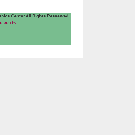
Center All Rights Resserved.
u.edu.tw