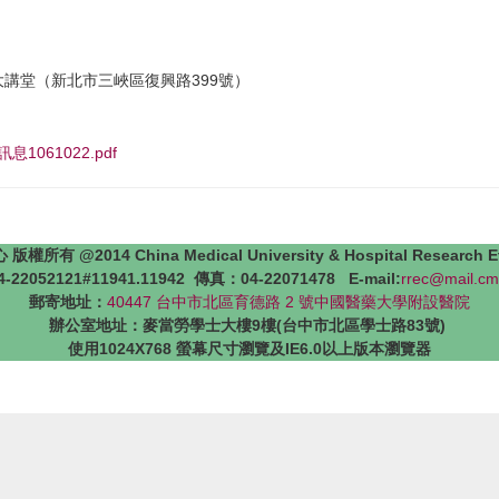
大講堂（新北市三峽區復興路399號）
訊息1061022.pdf
4 China Medical University & Hospital Research Ethics 
22052121#11941.11942 傳真：04-22071478 E-mail:
rrec@mail.cm
郵寄地址：
40447 台中市北區育德路 2 號中國醫藥大學附設醫院
辦公室地址：麥當勞學士大樓9樓(台中市北區學士路83號)
使用1024X768 螢幕尺寸瀏覽及IE6.0以上版本瀏覽器