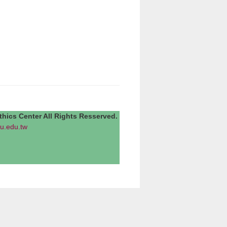
Center All Rights Resserved.
u.edu.tw