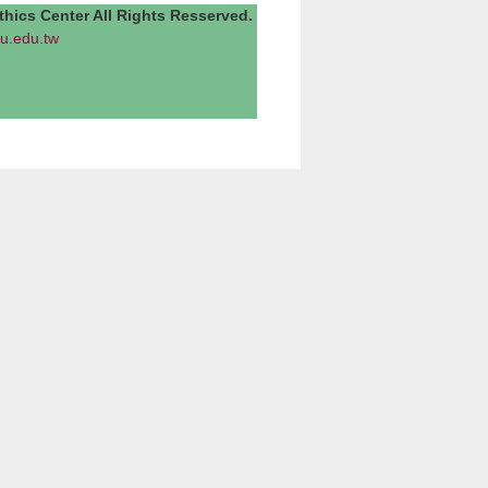
Center All Rights Resserved.
u.edu.tw