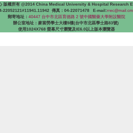
4 China Medical University & Hospital Research Ethics 
22052121#11941.11942 傳真：04-22071478 E-mail:
rrec@mail.cm
郵寄地址：
40447 台中市北區育德路 2 號中國醫藥大學附設醫院
辦公室地址：麥當勞學士大樓9樓(台中市北區學士路83號)
使用1024X768 螢幕尺寸瀏覽及IE6.0以上版本瀏覽器