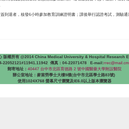
。
簽到退者，核發6小時參加教育訓練證明書；課後舉行認證考試，測驗通
4 China Medical University & Hospital Research Ethics 
22052121#11941.11942 傳真：04-22071478 E-mail:
rrec@mail.cm
郵寄地址：
40447 台中市北區育德路 2 號中國醫藥大學附設醫院
辦公室地址：麥當勞學士大樓9樓(台中市北區學士路83號)
使用1024X768 螢幕尺寸瀏覽及IE6.0以上版本瀏覽器