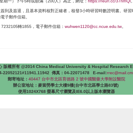
日（星期一）下午5時或額滿（200人）為止，網址：
https://reurl.cc/37nmQl
上簽到及簽退，且基本資料核對正確者，核發3小時研習時數證明書。研習
的電子郵件信箱。
232105轉1855，電子郵件信箱：
wuhwen1120@cc.ncue.edu.tw
。
4 China Medical University & Hospital Research Ethics 
22052121#11941.11942 傳真：04-22071478 E-mail:
rrec@mail.cm
郵寄地址：
40447 台中市北區育德路 2 號中國醫藥大學附設醫院
辦公室地址：麥當勞學士大樓9樓(台中市北區學士路83號)
使用1024X768 螢幕尺寸瀏覽及IE6.0以上版本瀏覽器