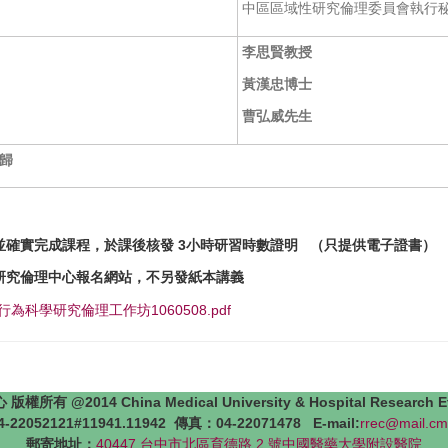
中區區域性研究倫理委員會執行
李思賢教授
黃漢忠博士
曹弘威先生
歸
並
確實完成課程
，於課後核發
3
小時
研習時數證明
（只提供
電子證書
）
研究倫理中心報名網站，
不另發紙本講義
社會行為科學研究倫理工作坊1060508.pdf
4 China Medical University & Hospital Research Ethics 
22052121#11941.11942 傳真：04-22071478 E-mail:
rrec@mail.cm
郵寄地址：
40447 台中市北區育德路 2 號中國醫藥大學附設醫院