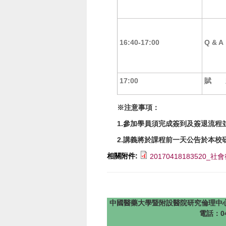
16:40-17:00
Q & A
17:00
賦 
※
注意事項：
1.
參加學員須完成
簽到
及
簽退
流程
2.
講義將於課程前一天公告於本校
相關附件:
20170418183520_
中國醫藥大學暨附設醫院研究倫理中心 版權所有 @201
電話：04-