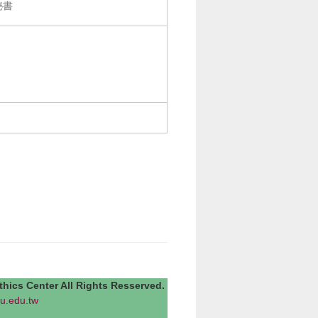
秘書
Center All Rights Resserved.
u.edu.tw