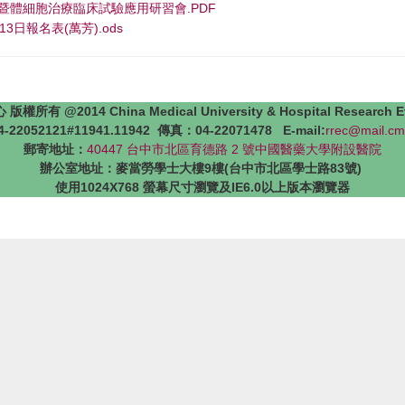
5_基因暨體細胞治療臨床試驗應用研習會.PDF
2月13日報名表(萬芳).ods
4 China Medical University & Hospital Research Ethics 
22052121#11941.11942 傳真：04-22071478 E-mail:
rrec@mail.cm
郵寄地址：
40447 台中市北區育德路 2 號中國醫藥大學附設醫院
辦公室地址：麥當勞學士大樓9樓(台中市北區學士路83號)
使用1024X768 螢幕尺寸瀏覽及IE6.0以上版本瀏覽器