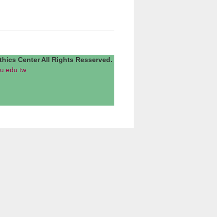
Center All Rights Resserved.
u.edu.tw