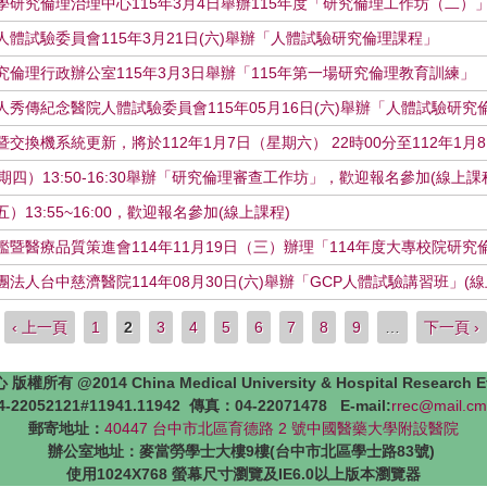
研究倫理治理中心115年3月4日舉辦115年度「研究倫理工作坊（二）
體試驗委員會115年3月21日(六)舉辦「人體試驗研究倫理課程」
倫理行政辦公室115年3月3日舉辦「115年第一場研究倫理教育訓練」
秀傳紀念醫院人體試驗委員會115年05月16日(六)舉辦「人體試驗研究倫
交換機系統更新，將於112年1月7日（星期六） 22時00分至112年1月
日（星期四）13:50-16:30舉辦「研究倫理審查工作坊」，歡迎報名參加(線上課
五）13:55~16:00，歡迎報名參加(線上課程)
暨醫療品質策進會114年11月19日（三）辦理「114年度大專校院研
法人台中慈濟醫院114年08月30日(六)舉辦「GCP人體試驗講習班」(線
‹ 上一頁
1
2
3
4
5
6
7
8
9
…
下一頁 ›
4 China Medical University & Hospital Research Ethics 
22052121#11941.11942 傳真：04-22071478 E-mail:
rrec@mail.cm
郵寄地址：
40447 台中市北區育德路 2 號中國醫藥大學附設醫院
辦公室地址：麥當勞學士大樓9樓(台中市北區學士路83號)
使用1024X768 螢幕尺寸瀏覽及IE6.0以上版本瀏覽器