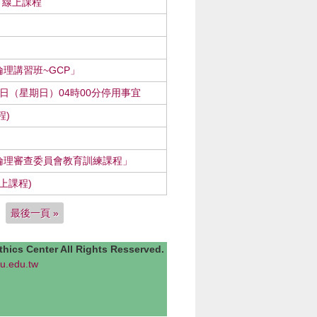
」線上課程
理講習班~GCP」
8日（星期日）04時00分停用事宜
程)
究倫理審查委員會教育訓練課程」
上課程)
最後一頁 »
Center All Rights Resserved.
u.edu.tw